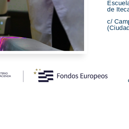
Escuela
de Itec
c/ Cam
(Ciudad