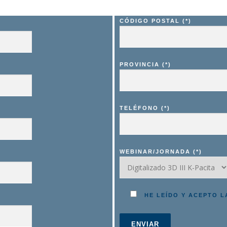
CÓDIGO POSTAL (*)
PROVINCIA (*)
TELÉFONO (*)
WEBINAR/JORNADA (*)
HE LEÍDO Y ACEPTO L